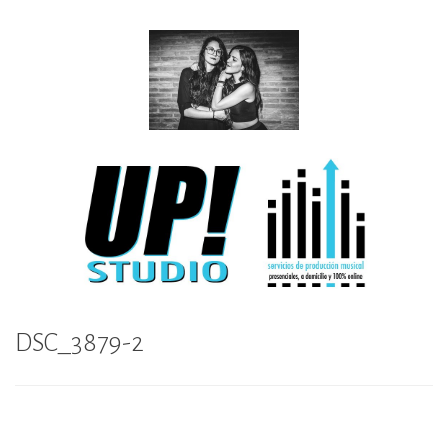
Skip
to
content
Up Studio
DSC_3879-2