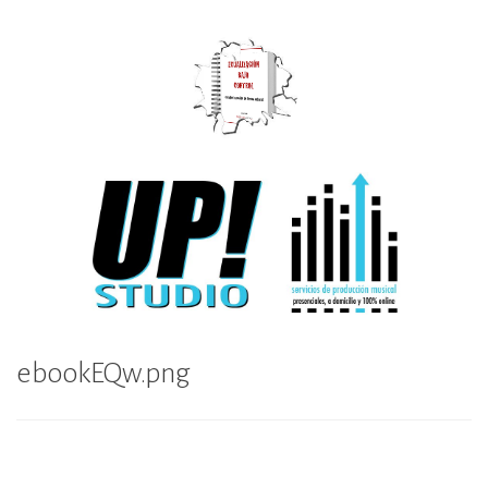
Skip
to
content
Up Studio
ebookEQw.png